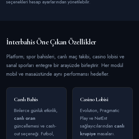
seçenekleri hesap ayarlarından yönetilebilir.
İnterbahis Öne Çıkan Özellikler
Platform; spor bahisleri, canlı maç takibi, casino lobisi ve
sanal sporları entegre bir arayüzde birleştirir. Her modül
mobil ve masaüstünde aynı performansı hedefler.
Canlı Bahis
Casino Lobisi
Binlerce günlük etkinlik,
Evolution, Pragmatic
canlı oran
Play ve NetEnt
güncellemesi ve cash-
sağlayıcılarından
canlı
out seçeneği. Futbol,
krupiye
masaları.