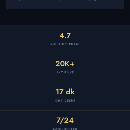
4.7
KULLANICI PUANI
20K+
AKTIF ÜYE
17 dk
ORT. ÇEKIM
7/24
CANLI DESTEK