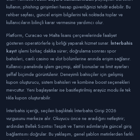
kullanın; phishing girişimleri hesap güvenliğinizi tehdit edebilir. Bu
rehber sayfası, güncel erişim bilgilerini tek noktada toplar ve
kullanıcıların bilinçli karar vermesine yardımcı olur.
Platform, Curacao ve Malta lisans çerçevelerinde faaliyet
gösteren operatörlerle iş birliği yaparak hizmet sunar.
İnterbahis
kayıt
işlemi birkaç dakika sürer; doğrulama sonrası spor
bahisleri, canlı casino ve slot bölümlerine anında erişim sağlanır.
Kullanıcı panelinde işlem geçmişi, aktif bonuslar ve limit ayarları
şeffaf biçimde görüntülenir. Deneyimli bahisçiler için gelişmiş
kupon oluşturucu, sistem bahisleri ve kombine boost seçenekleri
mevcuttur. Yeni başlayanlar ise basitleştirilmiş arayüz modu ile tek
tıkla kupon oluşturabilir.
İnterbahis içeriği, seçilen başlıktaki İnterbahis Girişi 2026
vurgusunu merkeze alır. Okuyucu önce ne aradığını netleştirir;
ardından Bellek Sızıntısı Tespiti ve Tamiri adımlarıyla güncel giriş
bağlantısını doğrular. Bu yaklaşım, genel şablon metinlerden farklı