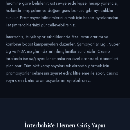
hacmine göre belirlenir; üst seviyelerde kişisel hesap yöneticisi,
hızlandırılmış çekim ve doğum günü bonusu gibi ayrıcalıklar
sunulur. Promosyon bildirimlerini almak için hesap ayarlarından
iletişim tercihlerinizi güncelleyebilirsiniz.
İnterbahis, büyük spor etkinliklerinde özel oran artırımı ve
kombine boost kampanyaları düzenler. Şampiyonlar Ligi, Süper
Lig ve NBA maçlarında artırılmış limitler sunulabilir. Casino
tarafında ise sağlayıcı lansmanlarına özel cashback dönemleri
planlanır. Tüm aktif kampanyaları tek ekranda görmek için
promosyonlar sekmesini ziyaret edin; filtreleme ile spor, casino
veya canlı bahis promosyonlarını ayırabilirsiniz.
İnterbahis'e Hemen Giriş Yapın