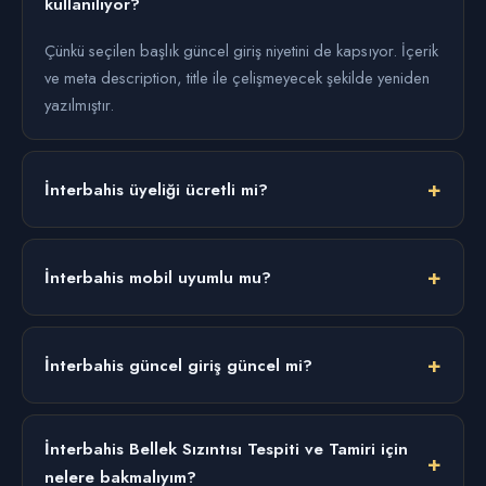
kullanılıyor?
Çünkü seçilen başlık güncel giriş niyetini de kapsıyor. İçerik
ve meta description, title ile çelişmeyecek şekilde yeniden
yazılmıştır.
İnterbahis üyeliği ücretli mi?
İnterbahis mobil uyumlu mu?
İnterbahis güncel giriş güncel mi?
İnterbahis Bellek Sızıntısı Tespiti ve Tamiri için
nelere bakmalıyım?