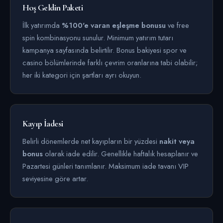
Hoş Geldin Paketi
İlk yatırımda
%100'e varan eşleşme bonusu
ve free
spin kombinasyonu sunulur. Minimum yatırım tutarı
kampanya sayfasında belirtilir. Bonus bakiyesi spor ve
casino bölümlerinde farklı çevrim oranlarına tabi olabilir;
her iki kategori için şartları ayrı okuyun.
Kayıp İadesi
Belirli dönemlerde net kayıpların bir yüzdesi
nakit veya
bonus
olarak iade edilir. Genellikle haftalık hesaplanır ve
Pazartesi günleri tanımlanır. Maksimum iade tavanı VIP
seviyesine göre artar.