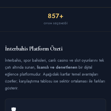
857+
OYUN SEÇENEĞI
İnterbahis Platform Özeti
İnterbahis, spor bahisleri, canlı casino ve slot oyunlarını tek
çatı altında sunan,
lisanslı ve denetlenen
bir dijital
eğlence platformudur. Aşağıdaki kartlar temel avantajları
özetler; karşılaştırma tablosu ise sektör ortalaması ile farkları
gösterir.
🛡️