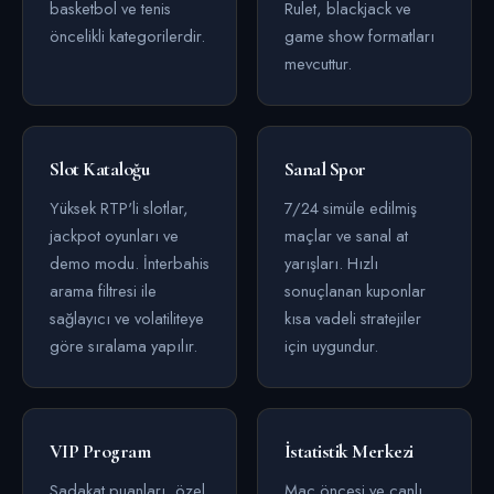
basketbol ve tenis
Rulet, blackjack ve
öncelikli kategorilerdir.
game show formatları
mevcuttur.
Slot Kataloğu
Sanal Spor
Yüksek RTP'li slotlar,
7/24 simüle edilmiş
jackpot oyunları ve
maçlar ve sanal at
demo modu. İnterbahis
yarışları. Hızlı
arama filtresi ile
sonuçlanan kuponlar
sağlayıcı ve volatiliteye
kısa vadeli stratejiler
göre sıralama yapılır.
için uygundur.
VIP Program
İstatistik Merkezi
Sadakat puanları, özel
Maç öncesi ve canlı