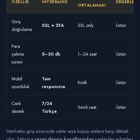
ÖZELLIK
İNTERBAHIS
DEĞERLEND
ORTALAMASI
Giriş
SSL + 2FA
SSL only
Üstün
doğrulama
Para
çekme
5–30 dk
1–24 saat
Üstün
süresi
Mobil
Tam
Kısıtlı
Üstün
uyumluluk
responsive
Canlı
7/24
Sınırlı saat
Üstün
destek
Türkçe
İnterbahis giriş sürecinde sahte veya kopya sitelere karşı dikkatli
olun. Yalnızca
resmi duyuru kanallarından
paylaşılan adresleri