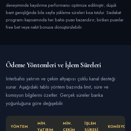
deneyiminde kaydırma performansı optimize edilmiştir; düşük
bant genişliğinde bile sayfa yükleme süreleri kısa tutulur. Sadakat
programı kapsamında her bahis puan kazandırır; biriken puanlar
free bet veya nakit bonusa dönüştürülebilir.
Ödeme Yöntemleri ve İşlem Süreleri
İnterbahis yatırım ve çekim altyapısı çoklu kanal desteği
sunar. Aşağıdaki tablo yöntem bazında limit, süre ve
komisyon bilgilerini özetler. Gerçek süreler banka
yoğunluğuna göre değişebilir.
MIN.
MIN.
İŞLEM
YÖNTEM
KOMISYON
YATIRIM
ÇEKIM
SÜRESI