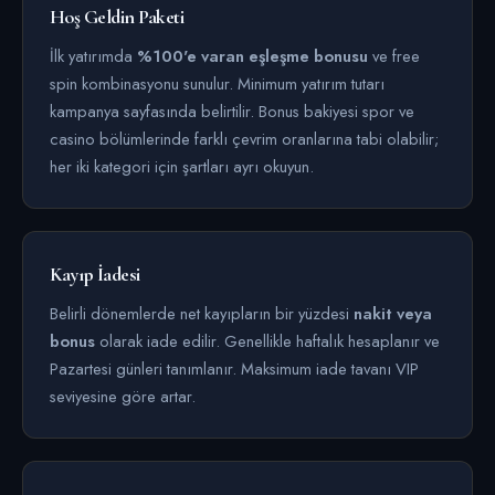
Hoş Geldin Paketi
İlk yatırımda
%100'e varan eşleşme bonusu
ve free
spin kombinasyonu sunulur. Minimum yatırım tutarı
kampanya sayfasında belirtilir. Bonus bakiyesi spor ve
casino bölümlerinde farklı çevrim oranlarına tabi olabilir;
her iki kategori için şartları ayrı okuyun.
Kayıp İadesi
Belirli dönemlerde net kayıpların bir yüzdesi
nakit veya
bonus
olarak iade edilir. Genellikle haftalık hesaplanır ve
Pazartesi günleri tanımlanır. Maksimum iade tavanı VIP
seviyesine göre artar.