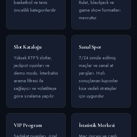
basketbol ve tenis
Rulet, blackjack ve
öncelikli kategorilerdir.
game show formatları
mevcuttur.
Slot Kataloğu
Sanal Spor
Yüksek RTP'li slotlar,
7/24 simüle edilmiş
jackpot oyunları ve
maçlar ve sanal at
demo modu. İnterbahis
yarışları. Hızlı
arama filtresi ile
sonuçlanan kuponlar
sağlayıcı ve volatiliteye
kısa vadeli stratejiler
göre sıralama yapılır.
için uygundur.
VIP Program
İstatistik Merkezi
Sadakat puanları, özel
Maç öncesi ve canlı