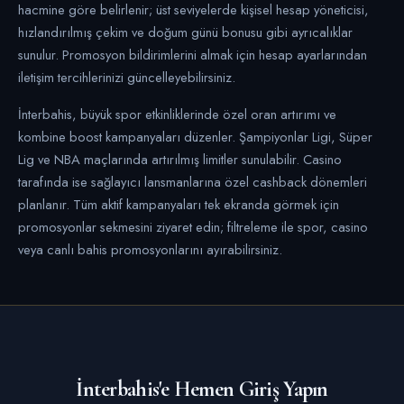
hacmine göre belirlenir; üst seviyelerde kişisel hesap yöneticisi,
hızlandırılmış çekim ve doğum günü bonusu gibi ayrıcalıklar
sunulur. Promosyon bildirimlerini almak için hesap ayarlarından
iletişim tercihlerinizi güncelleyebilirsiniz.
İnterbahis, büyük spor etkinliklerinde özel oran artırımı ve
kombine boost kampanyaları düzenler. Şampiyonlar Ligi, Süper
Lig ve NBA maçlarında artırılmış limitler sunulabilir. Casino
tarafında ise sağlayıcı lansmanlarına özel cashback dönemleri
planlanır. Tüm aktif kampanyaları tek ekranda görmek için
promosyonlar sekmesini ziyaret edin; filtreleme ile spor, casino
veya canlı bahis promosyonlarını ayırabilirsiniz.
İnterbahis'e Hemen Giriş Yapın