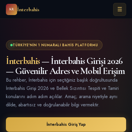
İnterbahis
☰
KR
TÜRKIYE'NIN 1 NUMARALI BAHIS PLATFORMU
İnterbahis
— İnterbahis Girişi 2026
— Güvenilir Adres ve Mobil Erişim
Bu rehber, İnterbahis için seçtiğiniz başlık doğrultusunda
İnterbahis Girişi 2026 ve Bellek Sızıntısı Tespiti ve Tamiri
konularını adım adım açıklar. Amaç; arama niyetiyle aynı
dilde, abartısız ve doğrulanabilir bilgi vermektir.
İnterbahis Giriş Yap