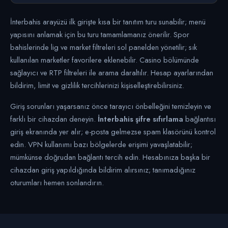
İnterbahis arayüzü ilk girişte kısa bir tanıtım turu sunabilir; menü
yapısını anlamak için bu turu tamamlamanız önerilir. Spor
bahislerinde lig ve market filtreleri sol panelden yönetilir; sık
kullanılan marketler favorilere eklenebilir. Casino bölümünde
sağlayıcı ve RTP filtreleri ile arama daraltılır. Hesap ayarlarından
bildirim, limit ve gizlilik tercihlerinizi kişiselleştirebilirsiniz.
Giriş sorunları yaşarsanız önce tarayıcı önbelleğini temizleyin ve
farklı bir cihazdan deneyin.
İnterbahis şifre sıfırlama
bağlantısı
giriş ekranında yer alır; e-posta gelmezse spam klasörünü kontrol
edin. VPN kullanımı bazı bölgelerde erişimi yavaşlatabilir;
mümkünse doğrudan bağlantı tercih edin. Hesabınıza başka bir
cihazdan giriş yapıldığında bildirim alırsınız; tanımadığınız
oturumları hemen sonlandırın.