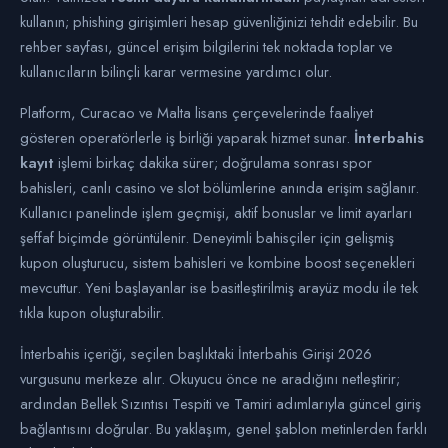
kullanın; phishing girişimleri hesap güvenliğinizi tehdit edebilir. Bu
rehber sayfası, güncel erişim bilgilerini tek noktada toplar ve
kullanıcıların bilinçli karar vermesine yardımcı olur.
Platform, Curacao ve Malta lisans çerçevelerinde faaliyet
gösteren operatörlerle iş birliği yaparak hizmet sunar.
İnterbahis
kayıt
işlemi birkaç dakika sürer; doğrulama sonrası spor
bahisleri, canlı casino ve slot bölümlerine anında erişim sağlanır.
Kullanıcı panelinde işlem geçmişi, aktif bonuslar ve limit ayarları
şeffaf biçimde görüntülenir. Deneyimli bahisçiler için gelişmiş
kupon oluşturucu, sistem bahisleri ve kombine boost seçenekleri
mevcuttur. Yeni başlayanlar ise basitleştirilmiş arayüz modu ile tek
tıkla kupon oluşturabilir.
İnterbahis içeriği, seçilen başlıktaki İnterbahis Girişi 2026
vurgusunu merkeze alır. Okuyucu önce ne aradığını netleştirir;
ardından Bellek Sızıntısı Tespiti ve Tamiri adımlarıyla güncel giriş
bağlantısını doğrular. Bu yaklaşım, genel şablon metinlerden farklı