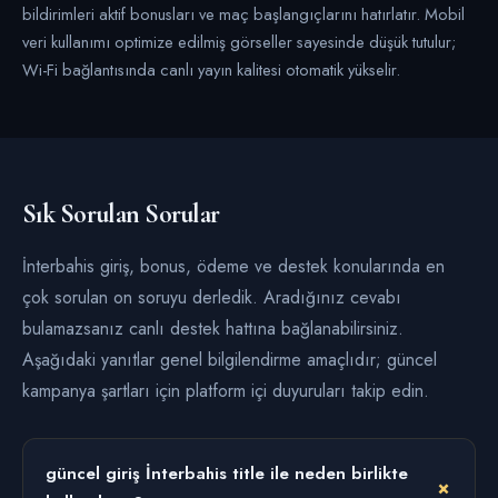
bildirimleri aktif bonusları ve maç başlangıçlarını hatırlatır. Mobil
veri kullanımı optimize edilmiş görseller sayesinde düşük tutulur;
Wi-Fi bağlantısında canlı yayın kalitesi otomatik yükselir.
Sık Sorulan Sorular
İnterbahis giriş, bonus, ödeme ve destek konularında en
çok sorulan on soruyu derledik. Aradığınız cevabı
bulamazsanız canlı destek hattına bağlanabilirsiniz.
Aşağıdaki yanıtlar genel bilgilendirme amaçlıdır; güncel
kampanya şartları için platform içi duyuruları takip edin.
güncel giriş İnterbahis title ile neden birlikte