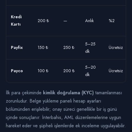
Kredi
200 ₺
—
Anlık
%2
Kartı
5–25
Payfix
150 ₺
250 ₺
Ücretsiz
dk
5–20
Payco
100 ₺
200 ₺
Ücretsiz
dk
İlk para çekiminde
kimlik doğrulama (KYC)
tamamlanması
zorunludur. Belge yükleme paneli hesap ayarları
bölümünden erişilebilir; onay süreci genellikle bir iş günü
içinde sonuçlanır. İnterbahis, AML düzenlemelerine uygun
hareket eder ve şüpheli işlemlerde ek inceleme uygulayabilir.