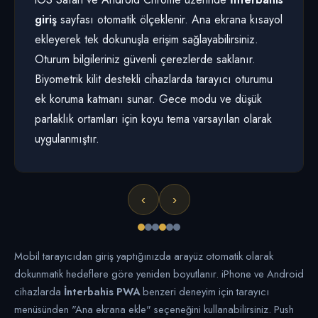
giriş
sayfası otomatik ölçeklenir. Ana ekrana kısayol
ekleyerek tek dokunuşla erişim sağlayabilirsiniz.
Oturum bilgileriniz güvenli çerezlerde saklanır.
Biyometrik kilit destekli cihazlarda tarayıcı oturumu
ek koruma katmanı sunar. Gece modu ve düşük
parlaklık ortamları için koyu tema varsayılan olarak
uygulanmıştır.
‹
›
Mobil tarayıcıdan giriş yaptığınızda arayüz otomatik olarak
dokunmatik hedeflere göre yeniden boyutlanır. iPhone ve Android
cihazlarda
İnterbahis PWA
benzeri deneyim için tarayıcı
menüsünden "Ana ekrana ekle" seçeneğini kullanabilirsiniz. Push