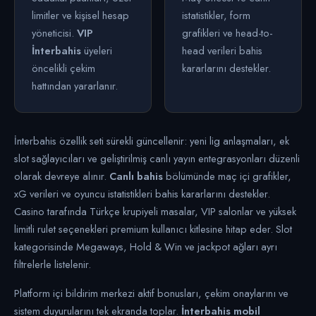
limitler ve kişisel hesap
istatistikler, form
yöneticisi.
VIP
grafikleri ve head-to-
İnterbahis
üyeleri
head verileri bahis
öncelikli çekim
kararlarını destekler.
hattından yararlanır.
İnterbahis özellik seti sürekli güncellenir: yeni lig anlaşmaları, ek
slot sağlayıcıları ve geliştirilmiş canlı yayın entegrasyonları düzenli
olarak devreye alınır.
Canlı bahis
bölümünde maç içi grafikler,
xG verileri ve oyuncu istatistikleri bahis kararlarını destekler.
Casino tarafında Türkçe krupiyeli masalar, VIP salonlar ve yüksek
limitli rulet seçenekleri premium kullanıcı kitlesine hitap eder. Slot
kategorisinde Megaways, Hold & Win ve jackpot ağları ayrı
filtrelerle listelenir.
Platform içi bildirim merkezi aktif bonusları, çekim onaylarını ve
sistem duyurularını tek ekranda toplar.
İnterbahis mobil