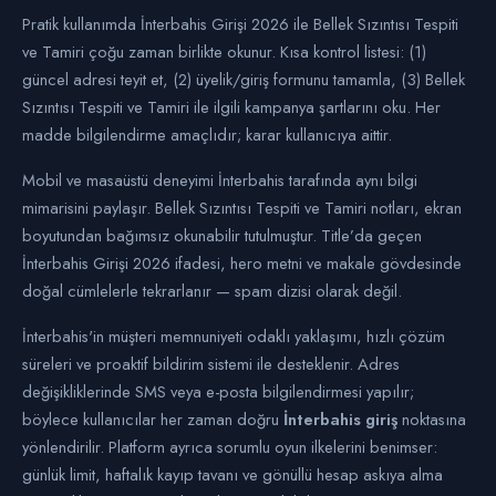
Pratik kullanımda İnterbahis Girişi 2026 ile Bellek Sızıntısı Tespiti
ve Tamiri çoğu zaman birlikte okunur. Kısa kontrol listesi: (1)
güncel adresi teyit et, (2) üyelik/giriş formunu tamamla, (3) Bellek
Sızıntısı Tespiti ve Tamiri ile ilgili kampanya şartlarını oku. Her
madde bilgilendirme amaçlıdır; karar kullanıcıya aittir.
Mobil ve masaüstü deneyimi İnterbahis tarafında aynı bilgi
mimarisini paylaşır. Bellek Sızıntısı Tespiti ve Tamiri notları, ekran
boyutundan bağımsız okunabilir tutulmuştur. Title’da geçen
İnterbahis Girişi 2026 ifadesi, hero metni ve makale gövdesinde
doğal cümlelerle tekrarlanır — spam dizisi olarak değil.
İnterbahis'in müşteri memnuniyeti odaklı yaklaşımı, hızlı çözüm
süreleri ve proaktif bildirim sistemi ile desteklenir. Adres
değişikliklerinde SMS veya e-posta bilgilendirmesi yapılır;
böylece kullanıcılar her zaman doğru
İnterbahis giriş
noktasına
yönlendirilir. Platform ayrıca sorumlu oyun ilkelerini benimser:
günlük limit, haftalık kayıp tavanı ve gönüllü hesap askıya alma