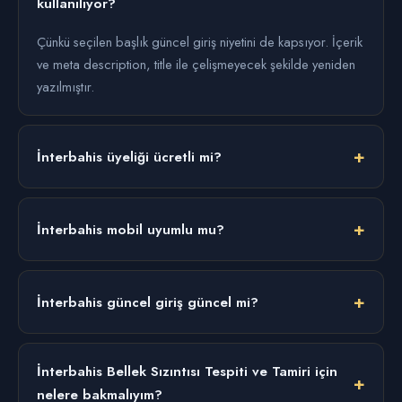
kullanılıyor?
Çünkü seçilen başlık güncel giriş niyetini de kapsıyor. İçerik
ve meta description, title ile çelişmeyecek şekilde yeniden
yazılmıştır.
İnterbahis üyeliği ücretli mi?
İnterbahis mobil uyumlu mu?
İnterbahis güncel giriş güncel mi?
İnterbahis Bellek Sızıntısı Tespiti ve Tamiri için
nelere bakmalıyım?