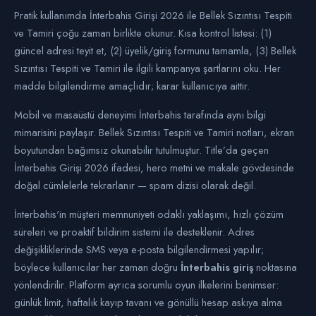
Pratik kullanımda İnterbahis Girişi 2026 ile Bellek Sızıntısı Tespiti
ve Tamiri çoğu zaman birlikte okunur. Kısa kontrol listesi: (1)
güncel adresi teyit et, (2) üyelik/giriş formunu tamamla, (3) Bellek
Sızıntısı Tespiti ve Tamiri ile ilgili kampanya şartlarını oku. Her
madde bilgilendirme amaçlıdır; karar kullanıcıya aittir.
Mobil ve masaüstü deneyimi İnterbahis tarafında aynı bilgi
mimarisini paylaşır. Bellek Sızıntısı Tespiti ve Tamiri notları, ekran
boyutundan bağımsız okunabilir tutulmuştur. Title’da geçen
İnterbahis Girişi 2026 ifadesi, hero metni ve makale gövdesinde
doğal cümlelerle tekrarlanır — spam dizisi olarak değil.
İnterbahis'in müşteri memnuniyeti odaklı yaklaşımı, hızlı çözüm
süreleri ve proaktif bildirim sistemi ile desteklenir. Adres
değişikliklerinde SMS veya e-posta bilgilendirmesi yapılır;
böylece kullanıcılar her zaman doğru
İnterbahis giriş
noktasına
yönlendirilir. Platform ayrıca sorumlu oyun ilkelerini benimser:
günlük limit, haftalık kayıp tavanı ve gönüllü hesap askıya alma