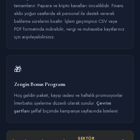
tamamlanır. Papara ve kripto kanalları önceliklidir. Finans
ekibi yoğun saatlerde ek personel ile destek vererek
bekleme sürelerini kısaltır. İşlem geçmişinizi CSV veya
PDF formatında indirebilir, vergi ve muhasebe kayıtlarınız
için arşivleyebilirsiniz.
🎁
Zengin Bonus Programı
Hoş geldin paketi, kayıp iadesi ve haftalık promosyonlar
İnterbahis üyelerine düzenli olarak sunulur.
Çevrim
şartları
şeffaf biçimde kampanya sayfasında listelenir.
SEKTÖR