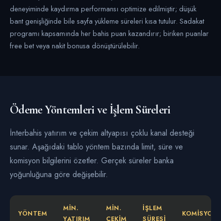
deneyiminde kaydırma performansı optimize edilmiştir; düşük
bant genişliğinde bile sayfa yükleme süreleri kısa tutulur. Sadakat
programı kapsamında her bahis puan kazandırır; biriken puanlar
free bet veya nakit bonusa dönüştürülebilir.
Ödeme Yöntemleri ve İşlem Süreleri
İnterbahis yatırım ve çekim altyapısı çoklu kanal desteği
sunar. Aşağıdaki tablo yöntem bazında limit, süre ve
komisyon bilgilerini özetler. Gerçek süreler banka
yoğunluğuna göre değişebilir.
MIN.
MIN.
İŞLEM
YÖNTEM
KOMISYON
YATIRIM
ÇEKIM
SÜRESI