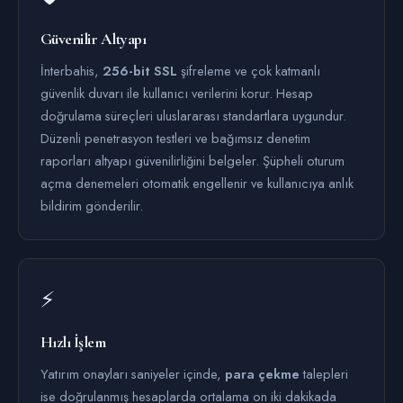
Güvenilir Altyapı
İnterbahis,
256-bit SSL
şifreleme ve çok katmanlı
güvenlik duvarı ile kullanıcı verilerini korur. Hesap
doğrulama süreçleri uluslararası standartlara uygundur.
Düzenli penetrasyon testleri ve bağımsız denetim
raporları altyapı güvenilirliğini belgeler. Şüpheli oturum
açma denemeleri otomatik engellenir ve kullanıcıya anlık
bildirim gönderilir.
⚡
Hızlı İşlem
Yatırım onayları saniyeler içinde,
para çekme
talepleri
ise doğrulanmış hesaplarda ortalama on iki dakikada