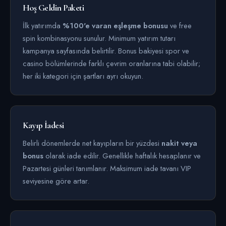
Hoş Geldin Paketi
İlk yatırımda
%100'e varan eşleşme bonusu
ve free
spin kombinasyonu sunulur. Minimum yatırım tutarı
kampanya sayfasında belirtilir. Bonus bakiyesi spor ve
casino bölümlerinde farklı çevrim oranlarına tabi olabilir;
her iki kategori için şartları ayrı okuyun.
Kayıp İadesi
Belirli dönemlerde net kayıpların bir yüzdesi
nakit veya
bonus
olarak iade edilir. Genellikle haftalık hesaplanır ve
Pazartesi günleri tanımlanır. Maksimum iade tavanı VIP
seviyesine göre artar.