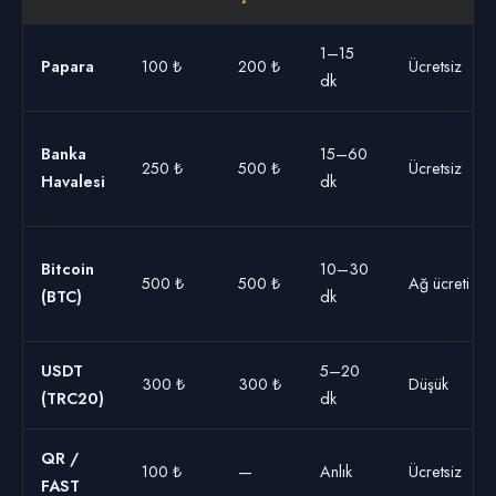
1–15
Papara
100 ₺
200 ₺
Ücretsiz
dk
Banka
15–60
250 ₺
500 ₺
Ücretsiz
Havalesi
dk
Bitcoin
10–30
500 ₺
500 ₺
Ağ ücreti
(BTC)
dk
USDT
5–20
300 ₺
300 ₺
Düşük
(TRC20)
dk
QR /
100 ₺
—
Anlık
Ücretsiz
FAST