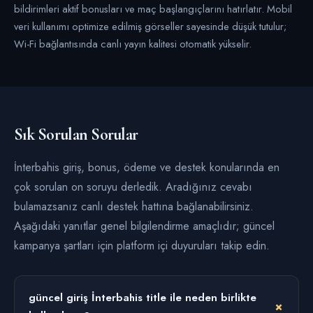
bildirimleri aktif bonusları ve maç başlangıçlarını hatırlatır. Mobil
veri kullanımı optimize edilmiş görseller sayesinde düşük tutulur;
Wi-Fi bağlantısında canlı yayın kalitesi otomatik yükselir.
Sık Sorulan Sorular
İnterbahis giriş, bonus, ödeme ve destek konularında en
çok sorulan on soruyu derledik. Aradığınız cevabı
bulamazsanız canlı destek hattına bağlanabilirsiniz.
Aşağıdaki yanıtlar genel bilgilendirme amaçlıdır; güncel
kampanya şartları için platform içi duyuruları takip edin.
güncel giriş İnterbahis title ile neden birlikte