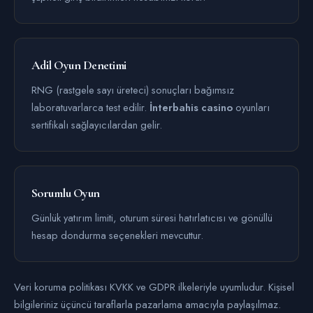
Adil Oyun Denetimi
RNG (rastgele sayı üreteci) sonuçları bağımsız
laboratuvarlarca test edilir.
İnterbahis casino
oyunları
sertifikalı sağlayıcılardan gelir.
Sorumlu Oyun
Günlük yatırım limiti, oturum süresi hatırlatıcısı ve gönüllü
hesap dondurma seçenekleri mevcuttur.
Veri koruma politikası KVKK ve GDPR ilkeleriyle uyumludur. Kişisel
bilgileriniz üçüncü taraflarla pazarlama amacıyla paylaşılmaz.