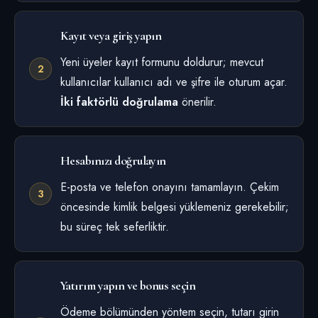
Kayıt veya giriş yapın
Yeni üyeler kayıt formunu doldurur; mevcut
kullanıcılar kullanıcı adı ve şifre ile oturum açar.
İki faktörlü doğrulama
önerilir.
Hesabınızı doğrulayın
E-posta ve telefon onayını tamamlayın. Çekim
öncesinde kimlik belgesi yüklemeniz gerekebilir;
bu süreç tek seferliktir.
Yatırım yapın ve bonus seçin
Ödeme bölümünden yöntem seçin, tutarı girin