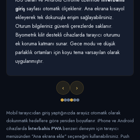
giriş
sayfası otomatik ölçeklenir. Ana ekrana kısayol
ekleyerek tek dokunuşla erişim sağlayabilirsiniz.
Oturum bilgileriniz güvenli çerezlerde saklanır.
Biyometrik kilit destekli cihazlarda tarayıcı oturumu
ek koruma katmanı sunar. Gece modu ve düşük
parlaklık ortamları için koyu tema varsayılan olarak
uygulanmıştır.
‹
›
Mobil tarayıcıdan giriş yaptığınızda arayüz otomatik olarak
dokunmatik hedeflere göre yeniden boyutlanır. iPhone ve Android
cihazlarda
İnterbahis PWA
benzeri deneyim için tarayıcı
menüsünden "Ana ekrana ekle" seçeneğini kullanabilirsiniz. Push