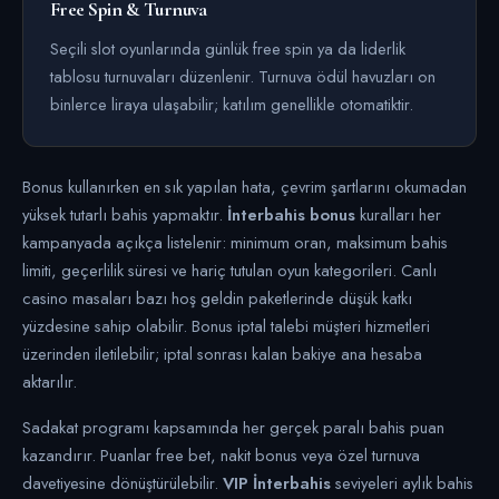
Free Spin & Turnuva
Seçili slot oyunlarında günlük free spin ya da liderlik
tablosu turnuvaları düzenlenir. Turnuva ödül havuzları on
binlerce liraya ulaşabilir; katılım genellikle otomatiktir.
Bonus kullanırken en sık yapılan hata, çevrim şartlarını okumadan
yüksek tutarlı bahis yapmaktır.
İnterbahis bonus
kuralları her
kampanyada açıkça listelenir: minimum oran, maksimum bahis
limiti, geçerlilik süresi ve hariç tutulan oyun kategorileri. Canlı
casino masaları bazı hoş geldin paketlerinde düşük katkı
yüzdesine sahip olabilir. Bonus iptal talebi müşteri hizmetleri
üzerinden iletilebilir; iptal sonrası kalan bakiye ana hesaba
aktarılır.
Sadakat programı kapsamında her gerçek paralı bahis puan
kazandırır. Puanlar free bet, nakit bonus veya özel turnuva
davetiyesine dönüştürülebilir.
VIP İnterbahis
seviyeleri aylık bahis