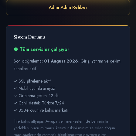
Adım Adım Rehber
Sistem Durumu
● Tüm servisler çalışıyor
Son doğrulama:
01 August 2026
. Giriş, yatırım ve çekim
kanalları aktif.
✓ SSL şifreleme aktif
✓ Mobil uyumlu arayüz
✓ Ortalama çekim: 12 dk
✓ Canlı destek: Türkçe 7/24
✓ 850+ oyun ve bahis marketi
İnterbahis altyapısı Avrupa veri merkezlerinde barındırılır;
yedekli sunucu mimarisi kesinti riskini minimize eder. Yoğun
maç saatlerinde otomatik ölçeklendirme devreye girer.