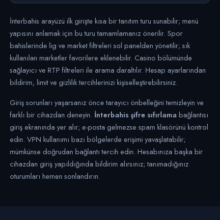
İnterbahis arayüzü ilk girişte kısa bir tanıtım turu sunabilir; menü
yapısını anlamak için bu turu tamamlamanız önerilir. Spor
bahislerinde lig ve market filtreleri sol panelden yönetilir; sık
kullanılan marketler favorilere eklenebilir. Casino bölümünde
sağlayıcı ve RTP filtreleri ile arama daraltılır. Hesap ayarlarından
bildirim, limit ve gizlilik tercihlerinizi kişiselleştirebilirsiniz.
Giriş sorunları yaşarsanız önce tarayıcı önbelleğini temizleyin ve
farklı bir cihazdan deneyin.
İnterbahis şifre sıfırlama
bağlantısı
giriş ekranında yer alır; e-posta gelmezse spam klasörünü kontrol
edin. VPN kullanımı bazı bölgelerde erişimi yavaşlatabilir;
mümkünse doğrudan bağlantı tercih edin. Hesabınıza başka bir
cihazdan giriş yapıldığında bildirim alırsınız; tanımadığınız
oturumları hemen sonlandırın.