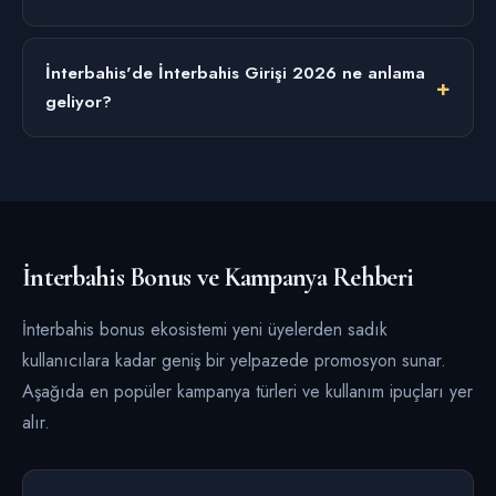
İnterbahis'de İnterbahis Girişi 2026 ne anlama
geliyor?
İnterbahis Bonus ve Kampanya Rehberi
İnterbahis bonus ekosistemi yeni üyelerden sadık
kullanıcılara kadar geniş bir yelpazede promosyon sunar.
Aşağıda en popüler kampanya türleri ve kullanım ipuçları yer
alır.