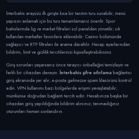
İnterbahis arayüzü ilk girişte kısa bir tanıtım turu sunabilir; menü
yapısını anlamak için bu turu tamamlamanız önerilir. Spor
bahislerinde lig ve market filtreleri sol panelden yönetilir; sık
kullanılan marketler favorilere eklenebilir. Casino bölümünde
sağlayıcı ve RTP filtreleri ile arama daraltılır. Hesap ayarlarından
bildirim, limit ve gizlilik tercihlerinizi kişiselleştirebilirsiniz.
Giriş sorunları yaşarsanız önce tarayıcı önbelleğini temizleyin ve
farklı bir cihazdan deneyin.
İnterbahis şifre sıfırlama
bağlantısı
giriş ekranında yer alır; e-posta gelmezse spam klasörünü kontrol
edin. VPN kullanımı bazı bölgelerde erişimi yavaşlatabilir;
mümkünse doğrudan bağlantı tercih edin. Hesabınıza başka bir
cihazdan giriş yapıldığında bildirim alırsınız; tanımadığınız
oturumları hemen sonlandırın.