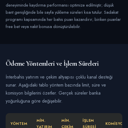
deneyiminde kaydırma performansı optimize edilmiştir; düşük
bant genişliğinde bile sayfa yükleme süreleri kısa tutulur. Sadakat
programı kapsamında her bahis puan kazandırır; biriken puanlar
free bet veya nakit bonusa dönüştürülebilir.
Ödeme Yöntemleri ve İşlem Süreleri
İnterbahis yatırım ve çekim altyapısı çoklu kanal desteği
sunar. Aşağıdaki tablo yöntem bazında limit, süre ve
komisyon bilgilerini özetler. Gerçek süreler banka
yoğunluğuna göre değişebilir.
MIN.
MIN.
İŞLEM
YÖNTEM
KOMISYON
YATIRIM
ÇEKIM
SÜRESI