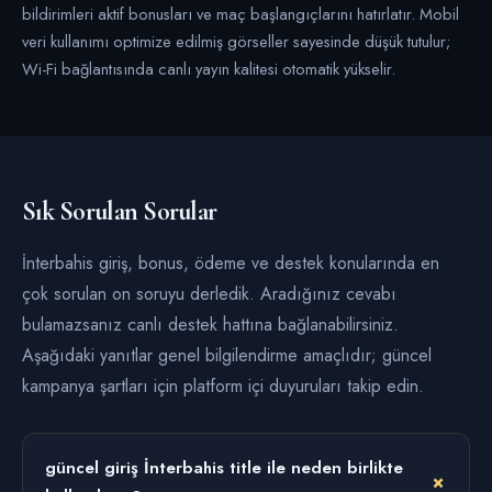
bildirimleri aktif bonusları ve maç başlangıçlarını hatırlatır. Mobil
veri kullanımı optimize edilmiş görseller sayesinde düşük tutulur;
Wi-Fi bağlantısında canlı yayın kalitesi otomatik yükselir.
Sık Sorulan Sorular
İnterbahis giriş, bonus, ödeme ve destek konularında en
çok sorulan on soruyu derledik. Aradığınız cevabı
bulamazsanız canlı destek hattına bağlanabilirsiniz.
Aşağıdaki yanıtlar genel bilgilendirme amaçlıdır; güncel
kampanya şartları için platform içi duyuruları takip edin.
güncel giriş İnterbahis title ile neden birlikte