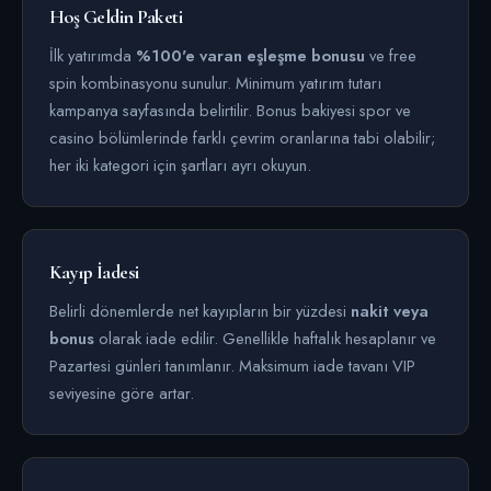
Hoş Geldin Paketi
İlk yatırımda
%100'e varan eşleşme bonusu
ve free
spin kombinasyonu sunulur. Minimum yatırım tutarı
kampanya sayfasında belirtilir. Bonus bakiyesi spor ve
casino bölümlerinde farklı çevrim oranlarına tabi olabilir;
her iki kategori için şartları ayrı okuyun.
Kayıp İadesi
Belirli dönemlerde net kayıpların bir yüzdesi
nakit veya
bonus
olarak iade edilir. Genellikle haftalık hesaplanır ve
Pazartesi günleri tanımlanır. Maksimum iade tavanı VIP
seviyesine göre artar.