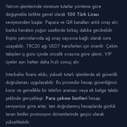
Yatırım işlemlerinde minimum tutarlar yönteme göre
değişmekle birlikte genel olarak
100 Türk Lirası
seviyesinden başlar. Papara ve QR kanalları anlık onay alır;
banka havalesi yoğun saatlerde birkaç dakika gecikebilir.
Kripto yatırımlarında ağ onay sayısına bağlı olarak süre
uzayabilir; TRC20 ağı USDT transferleri için önerilir. Çekim
talepleri iş günü içinde öncelik sırasına göre işlenir; VIP
üyeler ayrı hattan daha hızlı sonuç alır.
İnterbahis finans ekibi, yüksek tutarlı işlemlerde ek güvenlik
doğrulaması uygulayabilir. Bu prosedür hesap güvenliğinizi
korur ve genellikle bir telefon araması veya ek belge talebi
şeklinde gerçekleşir.
Para çekme limitleri
hesap
seviyenize göre artar; tam doğrulanmış hesaplarda günlük
tavan limitler promosyon dönemlerinde geçici olarak
yükseltilebilir.