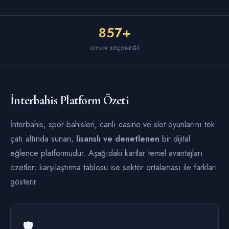
857+
OYUN SEÇENEĞI
İnterbahis Platform Özeti
İnterbahis, spor bahisleri, canlı casino ve slot oyunlarını tek
çatı altında sunan,
lisanslı ve denetlenen
bir dijital
eğlence platformudur. Aşağıdaki kartlar temel avantajları
özetler; karşılaştırma tablosu ise sektör ortalaması ile farkları
gösterir.
🛡️