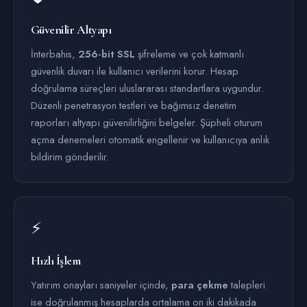
Güvenilir Altyapı
İnterbahis,
256-bit SSL
şifreleme ve çok katmanlı
güvenlik duvarı ile kullanıcı verilerini korur. Hesap
doğrulama süreçleri uluslararası standartlara uygundur.
Düzenli penetrasyon testleri ve bağımsız denetim
raporları altyapı güvenilirliğini belgeler. Şüpheli oturum
açma denemeleri otomatik engellenir ve kullanıcıya anlık
bildirim gönderilir.
⚡
Hızlı İşlem
Yatırım onayları saniyeler içinde,
para çekme
talepleri
ise doğrulanmış hesaplarda ortalama on iki dakikada