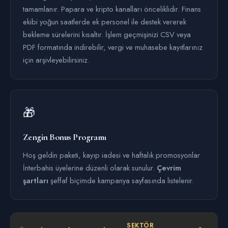
tamamlanır. Papara ve kripto kanalları önceliklidir. Finans
ekibi yoğun saatlerde ek personel ile destek vererek
bekleme sürelerini kısaltır. İşlem geçmişinizi CSV veya
PDF formatında indirebilir, vergi ve muhasebe kayıtlarınız
için arşivleyebilirsiniz.
🎁
Zengin Bonus Programı
Hoş geldin paketi, kayıp iadesi ve haftalık promosyonlar
İnterbahis üyelerine düzenli olarak sunulur.
Çevrim
şartları
şeffaf biçimde kampanya sayfasında listelenir.
SEKTÖR