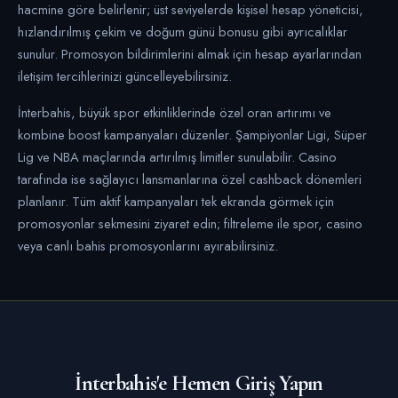
hacmine göre belirlenir; üst seviyelerde kişisel hesap yöneticisi,
hızlandırılmış çekim ve doğum günü bonusu gibi ayrıcalıklar
sunulur. Promosyon bildirimlerini almak için hesap ayarlarından
iletişim tercihlerinizi güncelleyebilirsiniz.
İnterbahis, büyük spor etkinliklerinde özel oran artırımı ve
kombine boost kampanyaları düzenler. Şampiyonlar Ligi, Süper
Lig ve NBA maçlarında artırılmış limitler sunulabilir. Casino
tarafında ise sağlayıcı lansmanlarına özel cashback dönemleri
planlanır. Tüm aktif kampanyaları tek ekranda görmek için
promosyonlar sekmesini ziyaret edin; filtreleme ile spor, casino
veya canlı bahis promosyonlarını ayırabilirsiniz.
İnterbahis'e Hemen Giriş Yapın