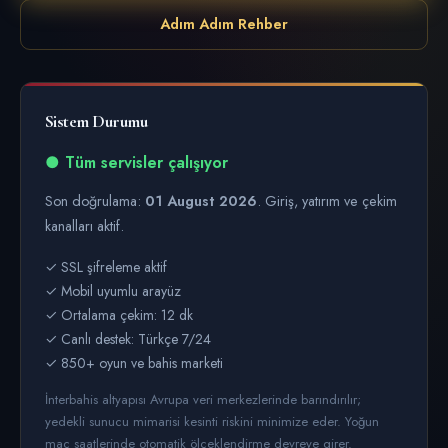
Adım Adım Rehber
Sistem Durumu
● Tüm servisler çalışıyor
Son doğrulama:
01 August 2026
. Giriş, yatırım ve çekim
kanalları aktif.
✓ SSL şifreleme aktif
✓ Mobil uyumlu arayüz
✓ Ortalama çekim: 12 dk
✓ Canlı destek: Türkçe 7/24
✓ 850+ oyun ve bahis marketi
İnterbahis altyapısı Avrupa veri merkezlerinde barındırılır;
yedekli sunucu mimarisi kesinti riskini minimize eder. Yoğun
maç saatlerinde otomatik ölçeklendirme devreye girer.