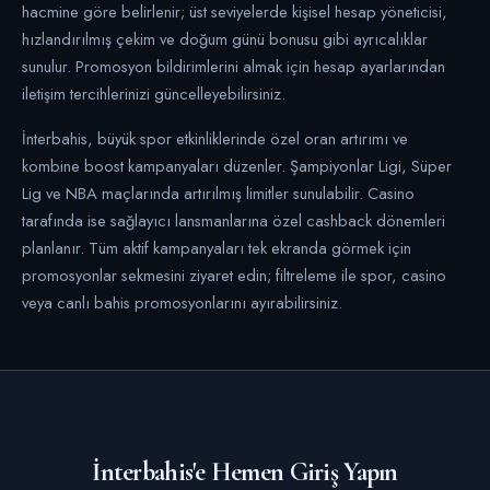
hacmine göre belirlenir; üst seviyelerde kişisel hesap yöneticisi,
hızlandırılmış çekim ve doğum günü bonusu gibi ayrıcalıklar
sunulur. Promosyon bildirimlerini almak için hesap ayarlarından
iletişim tercihlerinizi güncelleyebilirsiniz.
İnterbahis, büyük spor etkinliklerinde özel oran artırımı ve
kombine boost kampanyaları düzenler. Şampiyonlar Ligi, Süper
Lig ve NBA maçlarında artırılmış limitler sunulabilir. Casino
tarafında ise sağlayıcı lansmanlarına özel cashback dönemleri
planlanır. Tüm aktif kampanyaları tek ekranda görmek için
promosyonlar sekmesini ziyaret edin; filtreleme ile spor, casino
veya canlı bahis promosyonlarını ayırabilirsiniz.
İnterbahis'e Hemen Giriş Yapın