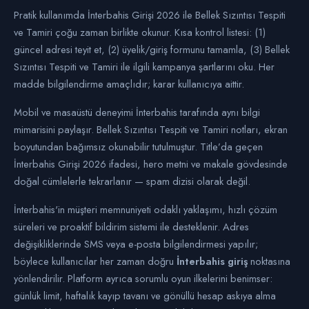
Pratik kullanımda İnterbahis Girişi 2026 ile Bellek Sızıntısı Tespiti
ve Tamiri çoğu zaman birlikte okunur. Kısa kontrol listesi: (1)
güncel adresi teyit et, (2) üyelik/giriş formunu tamamla, (3) Bellek
Sızıntısı Tespiti ve Tamiri ile ilgili kampanya şartlarını oku. Her
madde bilgilendirme amaçlıdır; karar kullanıcıya aittir.
Mobil ve masaüstü deneyimi İnterbahis tarafında aynı bilgi
mimarisini paylaşır. Bellek Sızıntısı Tespiti ve Tamiri notları, ekran
boyutundan bağımsız okunabilir tutulmuştur. Title’da geçen
İnterbahis Girişi 2026 ifadesi, hero metni ve makale gövdesinde
doğal cümlelerle tekrarlanır — spam dizisi olarak değil.
İnterbahis'in müşteri memnuniyeti odaklı yaklaşımı, hızlı çözüm
süreleri ve proaktif bildirim sistemi ile desteklenir. Adres
değişikliklerinde SMS veya e-posta bilgilendirmesi yapılır;
böylece kullanıcılar her zaman doğru
İnterbahis giriş
noktasına
yönlendirilir. Platform ayrıca sorumlu oyun ilkelerini benimser:
günlük limit, haftalık kayıp tavanı ve gönüllü hesap askıya alma