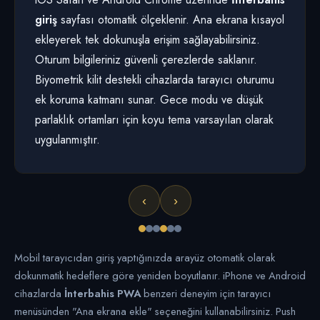
giriş
sayfası otomatik ölçeklenir. Ana ekrana kısayol
ekleyerek tek dokunuşla erişim sağlayabilirsiniz.
Oturum bilgileriniz güvenli çerezlerde saklanır.
Biyometrik kilit destekli cihazlarda tarayıcı oturumu
ek koruma katmanı sunar. Gece modu ve düşük
parlaklık ortamları için koyu tema varsayılan olarak
uygulanmıştır.
‹
›
Mobil tarayıcıdan giriş yaptığınızda arayüz otomatik olarak
dokunmatik hedeflere göre yeniden boyutlanır. iPhone ve Android
cihazlarda
İnterbahis PWA
benzeri deneyim için tarayıcı
menüsünden "Ana ekrana ekle" seçeneğini kullanabilirsiniz. Push