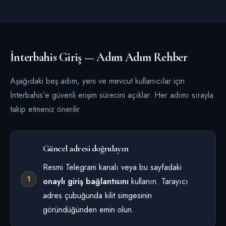
İnterbahis Giriş — Adım Adım Rehber
Aşağıdaki beş adım, yeni ve mevcut kullanıcılar için
İnterbahis'e güvenli erişim sürecini açıklar. Her adımı sırayla
takip etmeniz önerilir.
Güncel adresi doğrulayın
Resmi Telegram kanalı veya bu sayfadaki
onaylı giriş bağlantısını
kullanın. Tarayıcı
adres çubuğunda kilit simgesinin
göründüğünden emin olun.