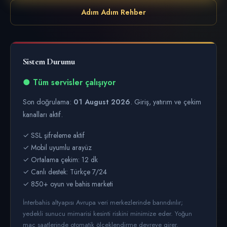
Adım Adım Rehber
Sistem Durumu
● Tüm servisler çalışıyor
Son doğrulama:
01 August 2026
. Giriş, yatırım ve çekim
kanalları aktif.
✓ SSL şifreleme aktif
✓ Mobil uyumlu arayüz
✓ Ortalama çekim: 12 dk
✓ Canlı destek: Türkçe 7/24
✓ 850+ oyun ve bahis marketi
İnterbahis altyapısı Avrupa veri merkezlerinde barındırılır;
yedekli sunucu mimarisi kesinti riskini minimize eder. Yoğun
maç saatlerinde otomatik ölçeklendirme devreye girer.