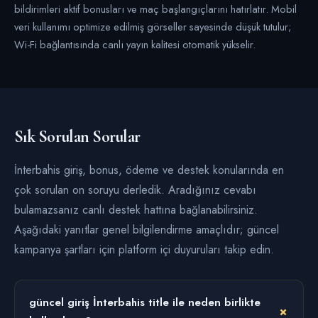
bildirimleri aktif bonusları ve maç başlangıçlarını hatırlatır. Mobil
veri kullanımı optimize edilmiş görseller sayesinde düşük tutulur;
Wi-Fi bağlantısında canlı yayın kalitesi otomatik yükselir.
Sık Sorulan Sorular
İnterbahis giriş, bonus, ödeme ve destek konularında en
çok sorulan on soruyu derledik. Aradığınız cevabı
bulamazsanız canlı destek hattına bağlanabilirsiniz.
Aşağıdaki yanıtlar genel bilgilendirme amaçlıdır; güncel
kampanya şartları için platform içi duyuruları takip edin.
güncel giriş İnterbahis title ile neden birlikte