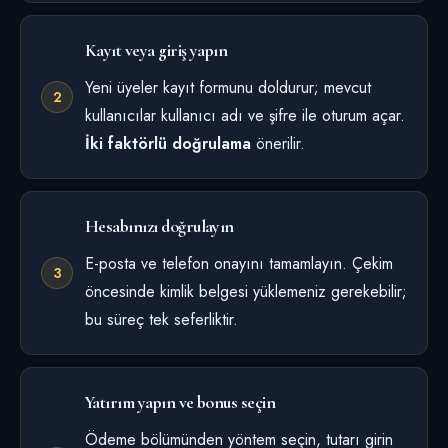
Kayıt veya giriş yapın
Yeni üyeler kayıt formunu doldurur; mevcut
kullanıcılar kullanıcı adı ve şifre ile oturum açar.
İki faktörlü doğrulama
önerilir.
Hesabınızı doğrulayın
E-posta ve telefon onayını tamamlayın. Çekim
öncesinde kimlik belgesi yüklemeniz gerekebilir;
bu süreç tek seferliktir.
Yatırım yapın ve bonus seçin
Ödeme bölümünden yöntem seçin, tutarı girin