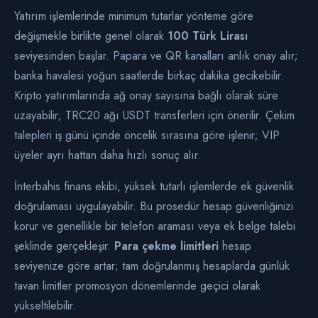
Yatırım işlemlerinde minimum tutarlar yönteme göre
değişmekle birlikte genel olarak
100 Türk Lirası
seviyesinden başlar. Papara ve QR kanalları anlık onay alır;
banka havalesi yoğun saatlerde birkaç dakika gecikebilir.
Kripto yatırımlarında ağ onay sayısına bağlı olarak süre
uzayabilir; TRC20 ağı USDT transferleri için önerilir. Çekim
talepleri iş günü içinde öncelik sırasına göre işlenir; VIP
üyeler ayrı hattan daha hızlı sonuç alır.
İnterbahis finans ekibi, yüksek tutarlı işlemlerde ek güvenlik
doğrulaması uygulayabilir. Bu prosedür hesap güvenliğinizi
korur ve genellikle bir telefon araması veya ek belge talebi
şeklinde gerçekleşir.
Para çekme limitleri
hesap
seviyenize göre artar; tam doğrulanmış hesaplarda günlük
tavan limitler promosyon dönemlerinde geçici olarak
yükseltilebilir.