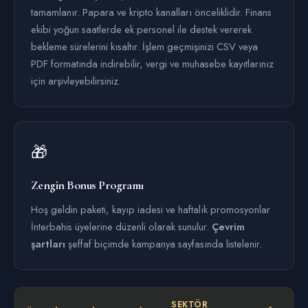
tamamlanır. Papara ve kripto kanalları önceliklidir. Finans
ekibi yoğun saatlerde ek personel ile destek vererek
bekleme sürelerini kısaltır. İşlem geçmişinizi CSV veya
PDF formatında indirebilir, vergi ve muhasebe kayıtlarınız
için arşivleyebilirsiniz.
🎁
Zengin Bonus Programı
Hoş geldin paketi, kayıp iadesi ve haftalık promosyonlar
İnterbahis üyelerine düzenli olarak sunulur.
Çevrim
şartları
şeffaf biçimde kampanya sayfasında listelenir.
SEKTÖR