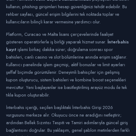
kullanın; phishing girişimleri hesap güvenliğinizi tehdit edebilir. Bu
rehber sayfası, güncel erişim bilgilerini tek noktada toplar ve
kullanıcıların bilinçli karar vermesine yardımcı olur.
Platform, Curacao ve Malta lisans çerçevelerinde faaliyet
gösteren operatörlerle iş birliği yaparak hizmet sunar.
İnterbahis
kayıt
işlemi birkaç dakika sürer; doğrulama sonrası spor
bahisleri, canlı casino ve slot bölümlerine anında erişim sağlanır.
Kullanıcı panelinde işlem geçmişi, aktif bonuslar ve limit ayarları
şeffaf biçimde görüntülenir. Deneyimli bahisçiler için gelişmiş
kupon oluşturucu, sistem bahisleri ve kombine boost seçenekleri
mevcuttur. Yeni başlayanlar ise basitleştirilmiş arayüz modu ile tek
tıkla kupon oluşturabilir.
İnterbahis içeriği, seçilen başlıktaki İnterbahis Girişi 2026
vurgusunu merkeze alır. Okuyucu önce ne aradığını netleştirir;
ardından Bellek Sızıntısı Tespiti ve Tamiri adımlarıyla güncel giriş
bağlantısını doğrular. Bu yaklaşım, genel şablon metinlerden farklı