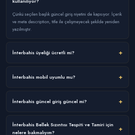
kullanılıyor?
Çünkü seçilen başlık güncel giriş niyetini de kapsıyor. İçerik
ve meta description, title ile çelişmeyecek şekilde yeniden
yazılmıştır.
İnterbahis üyeliği ücretli mi?
İnterbahis mobil uyumlu mu?
İnterbahis güncel giriş güncel mi?
İnterbahis Bellek Sızıntısı Tespiti ve Tamiri için
nelere bakmalıyım?