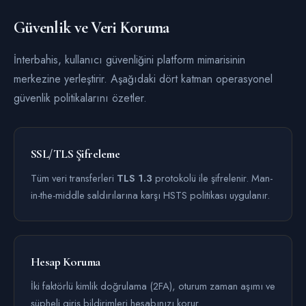
Güvenlik ve Veri Koruma
İnterbahis, kullanıcı güvenliğini platform mimarisinin
merkezine yerleştirir. Aşağıdaki dört katman operasyonel
güvenlik politikalarını özetler.
SSL/TLS Şifreleme
Tüm veri transferleri
TLS 1.3
protokolü ile şifrelenir. Man-
in-the-middle saldırılarına karşı HSTS politikası uygulanır.
Hesap Koruma
İki faktörlü kimlik doğrulama (2FA), oturum zaman aşımı ve
şüpheli giriş bildirimleri hesabınızı korur.