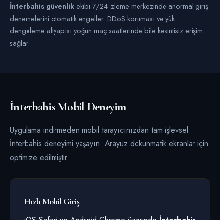
İnterbahis güvenlik
ekibi 7/24 izleme merkezinde anormal giriş
denemelerini otomatik engeller. DDoS koruması ve yük
dengeleme altyapısı yoğun maç saatlerinde bile kesintisiz erişim
sağlar.
İnterbahis Mobil Deneyim
Uygulama indirmeden mobil tarayıcınızdan tam işlevsel
İnterbahis deneyimi yaşayın. Arayüz dokunmatik ekranlar için
optimize edilmiştir.
Hızlı Mobil Giriş
iOS Safari ve Android Chrome üzerinde
İnterbahis