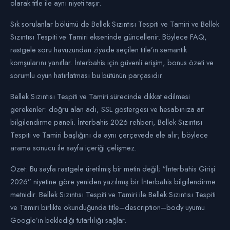
olarak title ile aynı niyeti taşır.
Sık sorulanlar bölümü de Bellek Sızıntısı Tespiti ve Tamiri ve Bellek
Sızıntısı Tespiti ve Tamiri ekseninde güncellenir. Böylece FAQ,
rastgele soru havuzundan ziyade seçilen title’ın semantik
komşularını yanıtlar. İnterbahis için güvenli erişim, bonus özeti ve
sorumlu oyun hatırlatması bu bütünün parçasıdır.
Bellek Sızıntısı Tespiti ve Tamiri sürecinde dikkat edilmesi
gerekenler: doğru alan adı, SSL göstergesi ve hesabınıza ait
bilgilendirme paneli. İnterbahis 2026 rehberi, Bellek Sızıntısı
Tespiti ve Tamiri başlığını da aynı çerçevede ele alır; böylece
arama sonucu ile sayfa içeriği çelişmez.
Özet: Bu sayfa rastgele üretilmiş bir metin değil; “İnterbahis Girişi
2026” niyetine göre yeniden yazılmış bir İnterbahis bilgilendirme
metnidir. Bellek Sızıntısı Tespiti ve Tamiri ile Bellek Sızıntısı Tespiti
ve Tamiri birlikte okunduğunda title–description–body uyumu
Google’ın beklediği tutarlılığı sağlar.