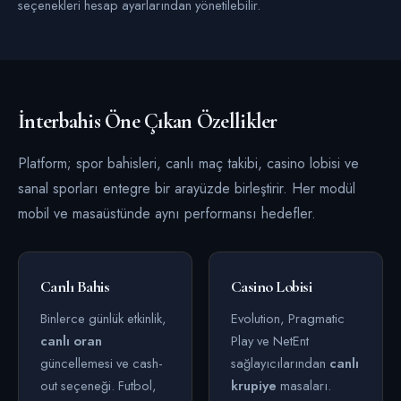
seçenekleri hesap ayarlarından yönetilebilir.
İnterbahis Öne Çıkan Özellikler
Platform; spor bahisleri, canlı maç takibi, casino lobisi ve
sanal sporları entegre bir arayüzde birleştirir. Her modül
mobil ve masaüstünde aynı performansı hedefler.
Canlı Bahis
Casino Lobisi
Binlerce günlük etkinlik,
Evolution, Pragmatic
canlı oran
Play ve NetEnt
güncellemesi ve cash-
sağlayıcılarından
canlı
out seçeneği. Futbol,
krupiye
masaları.