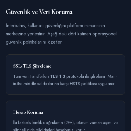
Güvenlik ve Veri Koruma
İnterbahis, kullanıcı güvenliğini platform mimarisinin
merkezine yerleştirir. Aşağıdaki dört katman operasyonel
güvenlik politikalarını özetler.
SSL/TLS Şifreleme
Tüm veri transferleri
TLS 1.3
protokolü ile şifrelenir. Man-
in-the-middle saldırılarına karşı HSTS politikası uygulanır.
Hesap Koruma
İki faktörlü kimlik doğrulama (2FA), oturum zaman aşımı ve
şüpheli giriş bildirimleri hesabınızı korur.