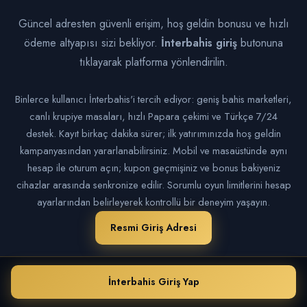
Güncel adresten güvenli erişim, hoş geldin bonusu ve hızlı
ödeme altyapısı sizi bekliyor.
İnterbahis giriş
butonuna
tıklayarak platforma yönlendirilin.
Binlerce kullanıcı İnterbahis'i tercih ediyor: geniş bahis marketleri,
canlı krupiye masaları, hızlı Papara çekimi ve Türkçe 7/24
destek. Kayıt birkaç dakika sürer; ilk yatırımınızda hoş geldin
kampanyasından yararlanabilirsiniz. Mobil ve masaüstünde aynı
hesap ile oturum açın; kupon geçmişiniz ve bonus bakiyeniz
cihazlar arasında senkronize edilir. Sorumlu oyun limitlerini hesap
ayarlarından belirleyerek kontrollü bir deneyim yaşayın.
Resmi Giriş Adresi
İnterbahis Giriş Yap