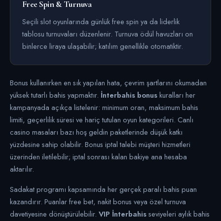
Free Spin & Turnuva
Seçili slot oyunlarında günlük free spin ya da liderlik
tablosu turnuvaları düzenlenir. Turnuva ödül havuzları on
binlerce liraya ulaşabilir; katılım genellikle otomatiktir.
Bonus kullanırken en sık yapılan hata, çevrim şartlarını okumadan
yüksek tutarlı bahis yapmaktır.
İnterbahis bonus
kuralları her
kampanyada açıkça listelenir: minimum oran, maksimum bahis
limiti, geçerlilik süresi ve hariç tutulan oyun kategorileri. Canlı
casino masaları bazı hoş geldin paketlerinde düşük katkı
yüzdesine sahip olabilir. Bonus iptal talebi müşteri hizmetleri
üzerinden iletilebilir; iptal sonrası kalan bakiye ana hesaba
aktarılır.
Sadakat programı kapsamında her gerçek paralı bahis puan
kazandırır. Puanlar free bet, nakit bonus veya özel turnuva
davetiyesine dönüştürülebilir.
VIP İnterbahis
seviyeleri aylık bahis