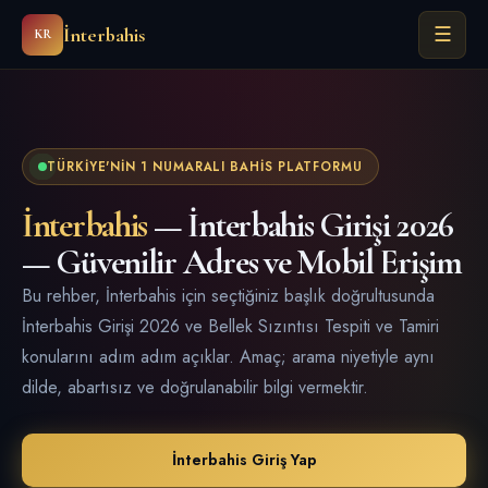
İnterbahis
☰
KR
TÜRKIYE'NIN 1 NUMARALI BAHIS PLATFORMU
İnterbahis
— İnterbahis Girişi 2026
— Güvenilir Adres ve Mobil Erişim
Bu rehber, İnterbahis için seçtiğiniz başlık doğrultusunda
İnterbahis Girişi 2026 ve Bellek Sızıntısı Tespiti ve Tamiri
konularını adım adım açıklar. Amaç; arama niyetiyle aynı
dilde, abartısız ve doğrulanabilir bilgi vermektir.
İnterbahis Giriş Yap