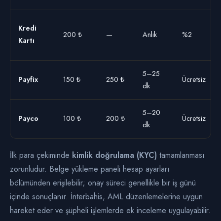
Kredi
200 ₺
—
Anlık
%2
Kartı
5–25
Payfix
150 ₺
250 ₺
Ücretsiz
dk
5–20
Payco
100 ₺
200 ₺
Ücretsiz
dk
İlk para çekiminde
kimlik doğrulama (KYC)
tamamlanması
zorunludur. Belge yükleme paneli hesap ayarları
bölümünden erişilebilir; onay süreci genellikle bir iş günü
içinde sonuçlanır. İnterbahis, AML düzenlemelerine uygun
hareket eder ve şüpheli işlemlerde ek inceleme uygulayabilir.