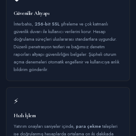
Güvenilir Altyapı
İnterbahis,
256-bit SSL
şifreleme ve çok katmanlı
güvenlik duvarı ile kullanıcı verilerini korur. Hesap
doğrulama süreçleri uluslararası standartlara uygundur.
Düzenli penetrasyon testleri ve bağımsız denetim
raporları altyapı güvenilirliğini belgeler. Şüpheli oturum
açma denemeleri otomatik engellenir ve kullanıcıya anlık
bildirim gönderilir.
⚡
Hızlı İşlem
Yatırım onayları saniyeler içinde,
para çekme
talepleri
ise doğrulanmış hesaplarda ortalama on iki dakikada