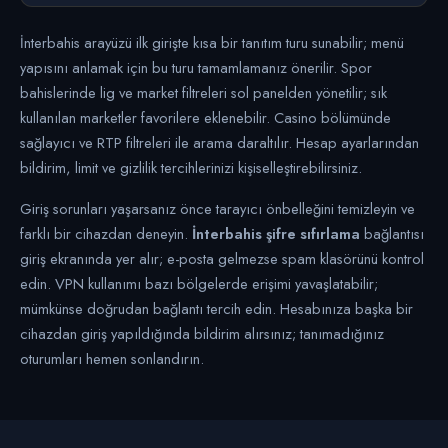
İnterbahis arayüzü ilk girişte kısa bir tanıtım turu sunabilir; menü
yapısını anlamak için bu turu tamamlamanız önerilir. Spor
bahislerinde lig ve market filtreleri sol panelden yönetilir; sık
kullanılan marketler favorilere eklenebilir. Casino bölümünde
sağlayıcı ve RTP filtreleri ile arama daraltılır. Hesap ayarlarından
bildirim, limit ve gizlilik tercihlerinizi kişiselleştirebilirsiniz.
Giriş sorunları yaşarsanız önce tarayıcı önbelleğini temizleyin ve
farklı bir cihazdan deneyin.
İnterbahis şifre sıfırlama
bağlantısı
giriş ekranında yer alır; e-posta gelmezse spam klasörünü kontrol
edin. VPN kullanımı bazı bölgelerde erişimi yavaşlatabilir;
mümkünse doğrudan bağlantı tercih edin. Hesabınıza başka bir
cihazdan giriş yapıldığında bildirim alırsınız; tanımadığınız
oturumları hemen sonlandırın.