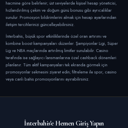
hacmine göre belirlenir; üst seviyelerde kişisel hesap yöneticisi,
hızlandırılmış çekim ve doğum günü bonusu gibi ayrıcalıklar
sunulur. Promosyon bildirimlerini almak için hesap ayarlarından
iletişim tercihlerinizi güncelleyebilirsiniz.
İnterbahis, büyük spor etkinliklerinde özel oran artırımı ve
kombine boost kampanyaları düzenler. Şampiyonlar Ligi, Süper
Lig ve NBA maçlarında artırılmış limitler sunulabilir. Casino
tarafında ise sağlayıcı lansmanlarına özel cashback dönemleri
planlanır. Tüm aktif kampanyaları tek ekranda görmek için
promosyonlar sekmesini ziyaret edin; filtreleme ile spor, casino
veya canlı bahis promosyonlarını ayırabilirsiniz.
İnterbahis'e Hemen Giriş Yapın