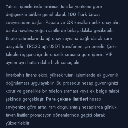
Yatırım işlemlerinde minimum tutarlar yönteme göre
değişmekle birlikte genel olarak
100 Türk Lirası
seviyesinden başlar. Papara ve QR kanalları anlık onay alır;
banka havalesi yoğun saatlerde birkaç dakika gecikebilir.
Kripto yatırımlarında ağ onay sayısına bağlı olarak süre
uzayabilir; TRC20 ağı USDT transferleri için önerilir. Çekim
talepleri iş günü içinde öncelik sırasına göre işlenir; VIP
üyeler ayrı hattan daha hızlı sonuç alır.
İnterbahis finans ekibi, yüksek tutarlı işlemlerde ek güvenlik
doğrulaması uygulayabilir. Bu prosedür hesap güvenliğinizi
korur ve genellikle bir telefon araması veya ek belge talebi
şeklinde gerçekleşir.
Para çekme limitleri
hesap
seviyenize göre artar; tam doğrulanmış hesaplarda günlük
tavan limitler promosyon dönemlerinde geçici olarak
yükseltilebilir.