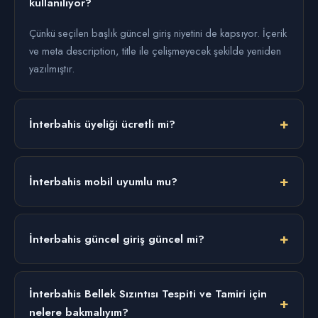
kullanılıyor?
Çünkü seçilen başlık güncel giriş niyetini de kapsıyor. İçerik
ve meta description, title ile çelişmeyecek şekilde yeniden
yazılmıştır.
İnterbahis üyeliği ücretli mi?
İnterbahis mobil uyumlu mu?
İnterbahis güncel giriş güncel mi?
İnterbahis Bellek Sızıntısı Tespiti ve Tamiri için
nelere bakmalıyım?