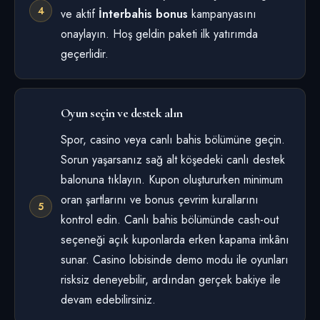
ve aktif
İnterbahis bonus
kampanyasını
onaylayın. Hoş geldin paketi ilk yatırımda
geçerlidir.
Oyun seçin ve destek alın
Spor, casino veya canlı bahis bölümüne geçin.
Sorun yaşarsanız sağ alt köşedeki canlı destek
balonuna tıklayın. Kupon oluştururken minimum
oran şartlarını ve bonus çevrim kurallarını
kontrol edin. Canlı bahis bölümünde cash-out
seçeneği açık kuponlarda erken kapama imkânı
sunar. Casino lobisinde demo modu ile oyunları
risksiz deneyebilir, ardından gerçek bakiye ile
devam edebilirsiniz.