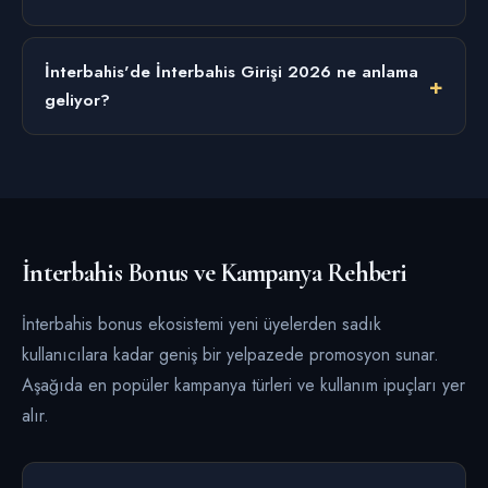
İnterbahis'de İnterbahis Girişi 2026 ne anlama
geliyor?
İnterbahis Bonus ve Kampanya Rehberi
İnterbahis bonus ekosistemi yeni üyelerden sadık
kullanıcılara kadar geniş bir yelpazede promosyon sunar.
Aşağıda en popüler kampanya türleri ve kullanım ipuçları yer
alır.