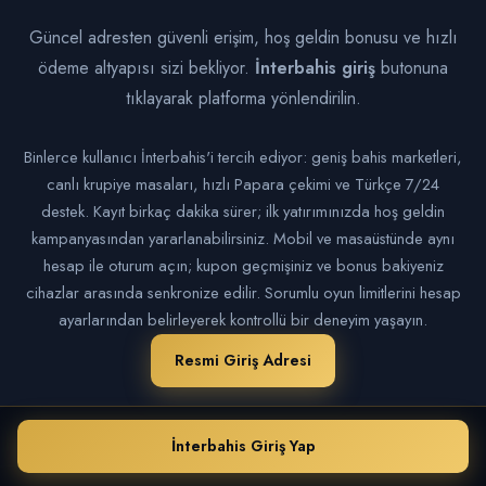
Güncel adresten güvenli erişim, hoş geldin bonusu ve hızlı
ödeme altyapısı sizi bekliyor.
İnterbahis giriş
butonuna
tıklayarak platforma yönlendirilin.
Binlerce kullanıcı İnterbahis'i tercih ediyor: geniş bahis marketleri,
canlı krupiye masaları, hızlı Papara çekimi ve Türkçe 7/24
destek. Kayıt birkaç dakika sürer; ilk yatırımınızda hoş geldin
kampanyasından yararlanabilirsiniz. Mobil ve masaüstünde aynı
hesap ile oturum açın; kupon geçmişiniz ve bonus bakiyeniz
cihazlar arasında senkronize edilir. Sorumlu oyun limitlerini hesap
ayarlarından belirleyerek kontrollü bir deneyim yaşayın.
Resmi Giriş Adresi
İnterbahis Giriş Yap