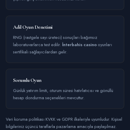
Adil Oyun Denetimi
RNG (rastgele sayı üreteci) sonuçları bağımsız
laboratuvarlarca test edilir.
İnterbahis casino
oyunları
sertifikalı sağlayıcılardan gelir.
Sorumlu Oyun
Günlük yatırım limiti, oturum süresi hatırlatıcısı ve gönüllü
hesap dondurma seçenekleri mevcuttur.
Veri koruma politikası KVKK ve GDPR ilkeleriyle uyumludur. Kişisel
bilgileriniz üçüncü taraflarla pazarlama amacıyla paylaşılmaz.