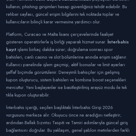
kullanın; phishing girişimleri hesap güvenliğinizi tehdit edebilir. Bu
rehber sayfası, güncel erişim bilgilerini tek noktada toplar ve
kullanıcıların bilinçli karar vermesine yardımcı olur.
Platform, Curacao ve Malta lisans çerçevelerinde faaliyet
gösteren operatörlerle iş birliği yaparak hizmet sunar.
İnterbahis
kayıt
işlemi birkaç dakika sürer; doğrulama sonrası spor
bahisleri, canlı casino ve slot bölümlerine anında erişim sağlanır.
Kullanıcı panelinde işlem geçmişi, aktif bonuslar ve limit ayarları
şeffaf biçimde görüntülenir. Deneyimli bahisçiler için gelişmiş
kupon oluşturucu, sistem bahisleri ve kombine boost seçenekleri
mevcuttur. Yeni başlayanlar ise basitleştirilmiş arayüz modu ile tek
tıkla kupon oluşturabilir.
İnterbahis içeriği, seçilen başlıktaki İnterbahis Girişi 2026
vurgusunu merkeze alır. Okuyucu önce ne aradığını netleştirir;
ardından Bellek Sızıntısı Tespiti ve Tamiri adımlarıyla güncel giriş
bağlantısını doğrular. Bu yaklaşım, genel şablon metinlerden farklı