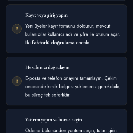
Kayıt veya giriş yapın
Yeni üyeler kayıt formunu doldurur; mevcut
kullanıcılar kullanıcı adı ve şifre ile oturum açar.
İki faktörlü doğrulama
önerilir.
Hesabınızı doğrulayın
E-posta ve telefon onayını tamamlayın. Çekim
öncesinde kimlik belgesi yüklemeniz gerekebilir;
bu süreç tek seferliktir.
Yatırım yapın ve bonus seçin
Ödeme bölümünden yöntem seçin, tutarı girin