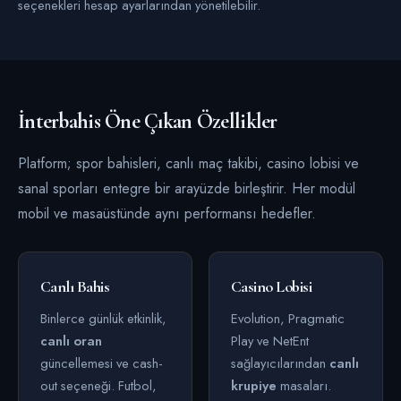
seçenekleri hesap ayarlarından yönetilebilir.
İnterbahis Öne Çıkan Özellikler
Platform; spor bahisleri, canlı maç takibi, casino lobisi ve
sanal sporları entegre bir arayüzde birleştirir. Her modül
mobil ve masaüstünde aynı performansı hedefler.
Canlı Bahis
Casino Lobisi
Binlerce günlük etkinlik,
Evolution, Pragmatic
canlı oran
Play ve NetEnt
güncellemesi ve cash-
sağlayıcılarından
canlı
out seçeneği. Futbol,
krupiye
masaları.