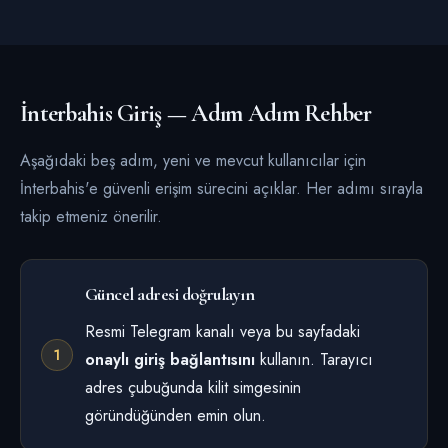
İnterbahis Giriş — Adım Adım Rehber
Aşağıdaki beş adım, yeni ve mevcut kullanıcılar için
İnterbahis'e güvenli erişim sürecini açıklar. Her adımı sırayla
takip etmeniz önerilir.
Güncel adresi doğrulayın
Resmi Telegram kanalı veya bu sayfadaki
onaylı giriş bağlantısını
kullanın. Tarayıcı
adres çubuğunda kilit simgesinin
göründüğünden emin olun.