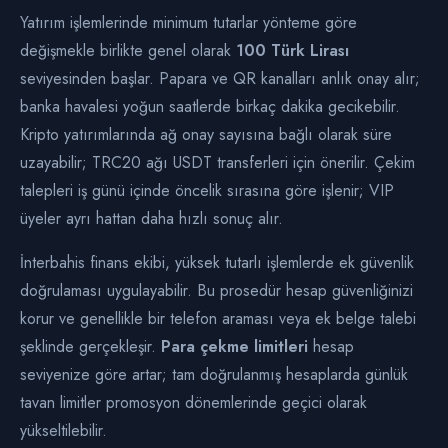
Yatırım işlemlerinde minimum tutarlar yönteme göre
değişmekle birlikte genel olarak
100 Türk Lirası
seviyesinden başlar. Papara ve QR kanalları anlık onay alır;
banka havalesi yoğun saatlerde birkaç dakika gecikebilir.
Kripto yatırımlarında ağ onay sayısına bağlı olarak süre
uzayabilir; TRC20 ağı USDT transferleri için önerilir. Çekim
talepleri iş günü içinde öncelik sırasına göre işlenir; VIP
üyeler ayrı hattan daha hızlı sonuç alır.
İnterbahis finans ekibi, yüksek tutarlı işlemlerde ek güvenlik
doğrulaması uygulayabilir. Bu prosedür hesap güvenliğinizi
korur ve genellikle bir telefon araması veya ek belge talebi
şeklinde gerçekleşir.
Para çekme limitleri
hesap
seviyenize göre artar; tam doğrulanmış hesaplarda günlük
tavan limitler promosyon dönemlerinde geçici olarak
yükseltilebilir.