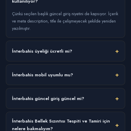
kullanılıyor?
Çünkü seçilen başlık güncel giriş niyetini de kapsıyor. İçerik
ve meta description, title ile çelişmeyecek şekilde yeniden
yazılmıştır.
İnterbahis üyeliği ücretli mi?
İnterbahis mobil uyumlu mu?
İnterbahis güncel giriş güncel mi?
İnterbahis Bellek Sızıntısı Tespiti ve Tamiri için
nelere bakmalıyım?