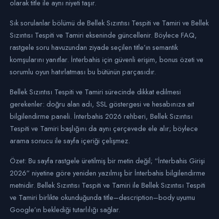
olarak title ile aynı niyeti taşır.
Sık sorulanlar bölümü de Bellek Sızıntısı Tespiti ve Tamiri ve Bellek
Sızıntısı Tespiti ve Tamiri ekseninde güncellenir. Böylece FAQ,
rastgele soru havuzundan ziyade seçilen title’ın semantik
komşularını yanıtlar. İnterbahis için güvenli erişim, bonus özeti ve
sorumlu oyun hatırlatması bu bütünün parçasıdır.
Bellek Sızıntısı Tespiti ve Tamiri sürecinde dikkat edilmesi
gerekenler: doğru alan adı, SSL göstergesi ve hesabınıza ait
bilgilendirme paneli. İnterbahis 2026 rehberi, Bellek Sızıntısı
Tespiti ve Tamiri başlığını da aynı çerçevede ele alır; böylece
arama sonucu ile sayfa içeriği çelişmez.
Özet: Bu sayfa rastgele üretilmiş bir metin değil; “İnterbahis Girişi
2026” niyetine göre yeniden yazılmış bir İnterbahis bilgilendirme
metnidir. Bellek Sızıntısı Tespiti ve Tamiri ile Bellek Sızıntısı Tespiti
ve Tamiri birlikte okunduğunda title–description–body uyumu
Google’ın beklediği tutarlılığı sağlar.