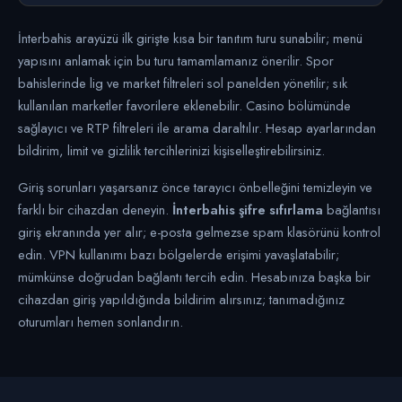
İnterbahis arayüzü ilk girişte kısa bir tanıtım turu sunabilir; menü
yapısını anlamak için bu turu tamamlamanız önerilir. Spor
bahislerinde lig ve market filtreleri sol panelden yönetilir; sık
kullanılan marketler favorilere eklenebilir. Casino bölümünde
sağlayıcı ve RTP filtreleri ile arama daraltılır. Hesap ayarlarından
bildirim, limit ve gizlilik tercihlerinizi kişiselleştirebilirsiniz.
Giriş sorunları yaşarsanız önce tarayıcı önbelleğini temizleyin ve
farklı bir cihazdan deneyin.
İnterbahis şifre sıfırlama
bağlantısı
giriş ekranında yer alır; e-posta gelmezse spam klasörünü kontrol
edin. VPN kullanımı bazı bölgelerde erişimi yavaşlatabilir;
mümkünse doğrudan bağlantı tercih edin. Hesabınıza başka bir
cihazdan giriş yapıldığında bildirim alırsınız; tanımadığınız
oturumları hemen sonlandırın.