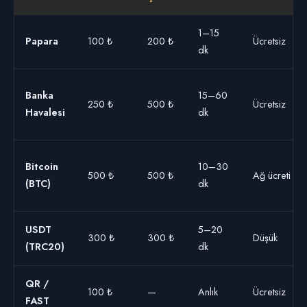
1–15
Papara
100 ₺
200 ₺
Ücretsiz
dk
Banka
15–60
250 ₺
500 ₺
Ücretsiz
Havalesi
dk
Bitcoin
10–30
500 ₺
500 ₺
Ağ ücreti
(BTC)
dk
USDT
5–20
300 ₺
300 ₺
Düşük
(TRC20)
dk
QR /
100 ₺
—
Anlık
Ücretsiz
FAST