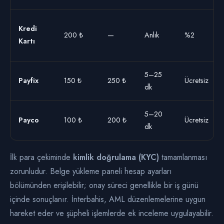
Kredi
200 ₺
—
Anlık
%2
Kartı
5–25
Payfix
150 ₺
250 ₺
Ücretsiz
dk
5–20
Payco
100 ₺
200 ₺
Ücretsiz
dk
İlk para çekiminde
kimlik doğrulama (KYC)
tamamlanması
zorunludur. Belge yükleme paneli hesap ayarları
bölümünden erişilebilir; onay süreci genellikle bir iş günü
içinde sonuçlanır. İnterbahis, AML düzenlemelerine uygun
hareket eder ve şüpheli işlemlerde ek inceleme uygulayabilir.